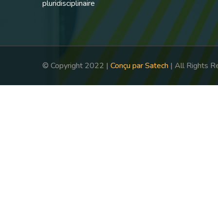
pluridisciplinaire
© Copyright 2022 |
Conçu par Satech
| All Rights 