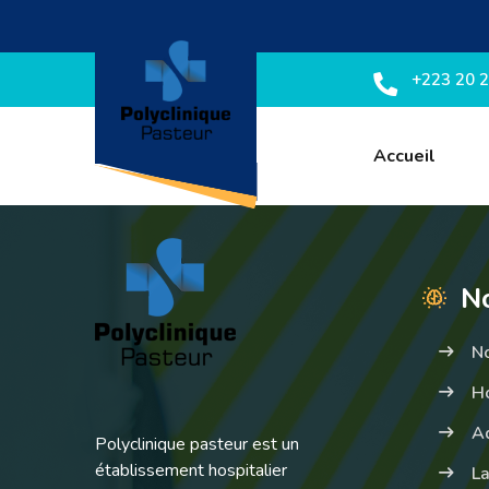
+223 20 2
Accueil
No
N
Ho
A
Polyclinique pasteur est un
établissement hospitalier
La