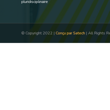
pluridisciplinaire
© Copyright 2022 |
Conçu par Satech
| All Rights 