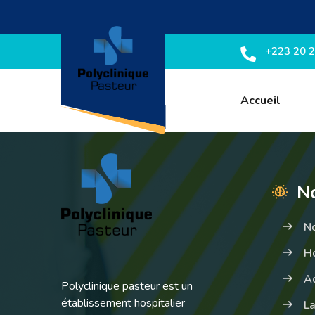
+223 20 2
Accueil
No
N
Ho
A
Polyclinique pasteur est un
établissement hospitalier
La